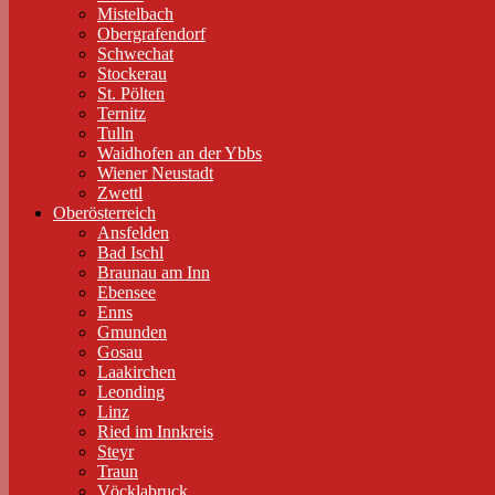
Mistelbach
Obergrafendorf
Schwechat
Stockerau
St. Pölten
Ternitz
Tulln
Waidhofen an der Ybbs
Wiener Neustadt
Zwettl
Oberösterreich
Ansfelden
Bad Ischl
Braunau am Inn
Ebensee
Enns
Gmunden
Gosau
Laakirchen
Leonding
Linz
Ried im Innkreis
Steyr
Traun
Vöcklabruck