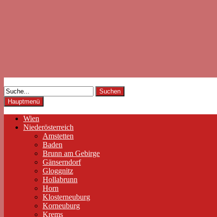
Skip
to
content
Lebe deine Stadt!
MYCITY24.at TIROL
Hauptmenü
Wien
Niederösterreich
Amstetten
Baden
Brunn am Gebirge
Gänserndorf
Gloggnitz
Hollabrunn
Horn
Klosterneuburg
Korneuburg
Krems