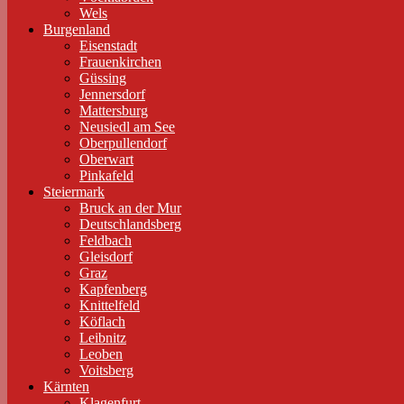
Wels
Burgenland
Eisenstadt
Frauenkirchen
Güssing
Jennersdorf
Mattersburg
Neusiedl am See
Oberpullendorf
Oberwart
Pinkafeld
Steiermark
Bruck an der Mur
Deutschlandsberg
Feldbach
Gleisdorf
Graz
Kapfenberg
Knittelfeld
Köflach
Leibnitz
Leoben
Voitsberg
Kärnten
Klagenfurt