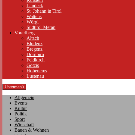
Kufstein
Landeck
St. Johann in Tirol
Wattens
Wörgl
Südtirol-Meran
Vorarlberg
Altach
Bludenz
Bregenz
Dornbirn
Feldkirch
Götzis
Hohenems
Lustenau
Untermenü
Allgemein
Events
Kultur
Politik
Sport
Wirtschaft
Bauen & Wohnen